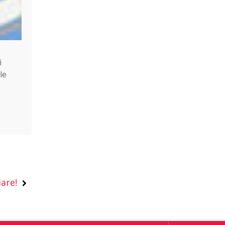
i
le
are!