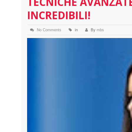
TECNICHE AVANZATE
INCREDIBILI!
No Comments
in
By
mbs