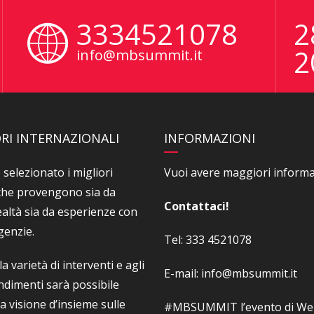
3334521078
2
2
info@mbsummit.it
RI INTERNAZIONALI
INFORMAZIONI
selezionato i migliori
Vuoi avere maggiori informa
 che provengono sia da
Contattaci!
ealtà sia da esperienze con
genzie.
Tel: 333 4521078
la varietà di interventi e agli
E-mail: info@mbsummit.it
dimenti sarà possibile
a visione d’insieme sulle
#MBSUMMIT l’evento di W