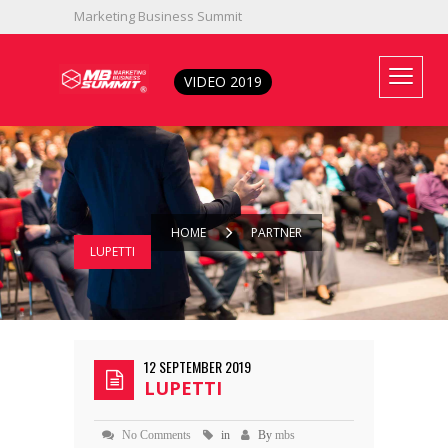
Marketing Business Summit
333 4521078
info@mbsummit.it
VIDEO 2019
HOME
PARTNER
LUPETTI
12 SEPTEMBER 2019
LUPETTI
No Comments
in
By
mbs