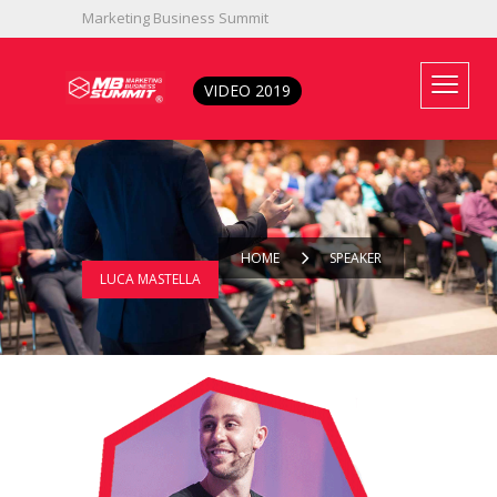
Marketing Business Summit
333 4521078
info@mbsummit.it
VIDEO 2019
HOME
SPEAKER
LUCA MASTELLA